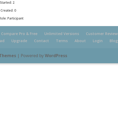
Started: 2
 Created: 0
ole: Participant
Compare Pro & Free
Unlimited Versions
Customer Review
ad
Upgrade
Contact
Terms
About
Login
Blog
 Themes
| Powered by
WordPress