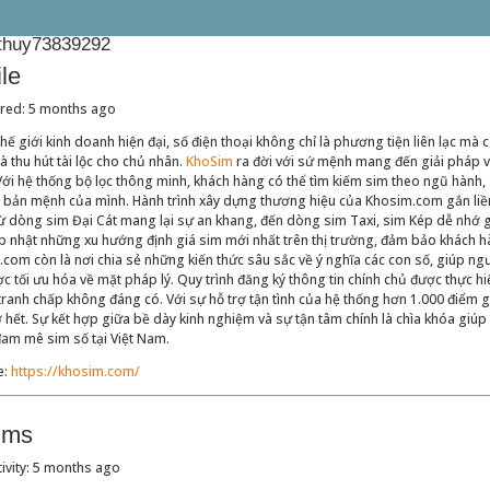
thuy73839292
ile
ered: 5 months ago
hế giới kinh doanh hiện đại, số điện thoại không chỉ là phương tiện liên lạc 
à thu hút tài lộc cho chủ nhân.
KhoSim
ra đời với sứ mệnh mang đến giải pháp vi
ới hệ thống bộ lọc thông minh, khách hàng có thể tìm kiếm sim theo ngũ hành,
 bản mệnh của mình. Hành trình xây dựng thương hiệu của Khosim.com gắn liền 
từ dòng sim Đại Cát mang lại sự an khang, đến dòng sim Taxi, sim Kép dễ nhớ g
p nhật những xu hướng định giá sim mới nhất trên thị trường, đảm bảo khách h
com còn là nơi chia sẻ những kiến thức sâu sắc về ý nghĩa các con số, giúp ngư
c tối ưu hóa về mặt pháp lý. Quy trình đăng ký thông tin chính chủ được thực hi
ranh chấp không đáng có. Với sự hỗ trợ tận tình của hệ thống hơn 1.000 điểm g
 hết. Sự kết hợp giữa bề dày kinh nghiệm và sự tận tâm chính là chìa khóa giú
am mê sim số tại Việt Nam.
e:
https://khosim.com/
ums
tivity: 5 months ago