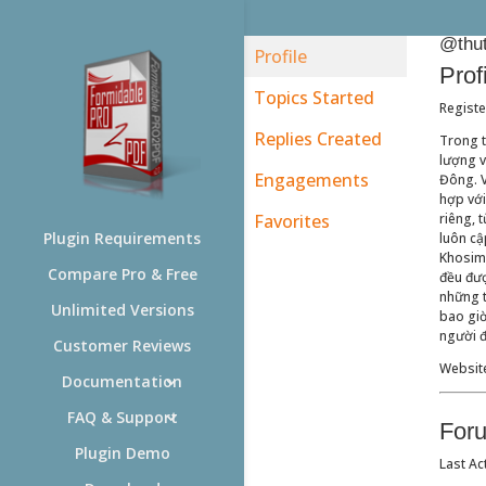
@thu
Profile
Prof
Topics Started
Regist
Replies Created
Trong t
lượng v
Engagements
Đông. V
hợp với
Favorites
riêng, 
Plugin Requirements
luôn cậ
Khosim.
Compare Pro & Free
đều đượ
những t
Unlimited Versions
bao giờ
người đ
Customer Reviews
Websit
Documentation
FAQ & Support
For
Plugin Demo
Last Ac