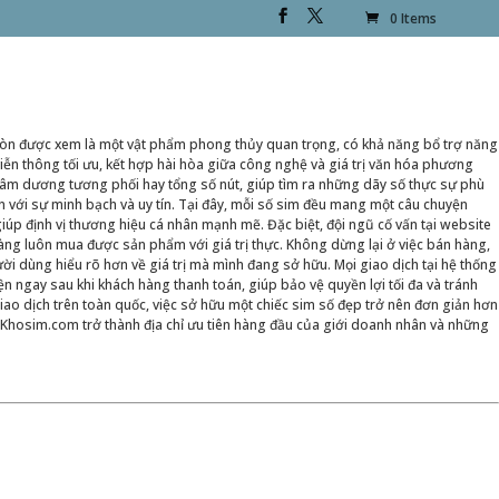
0 Items
mà còn được xem là một vật phẩm phong thủy quan trọng, có khả năng bổ trợ năng
ễn thông tối ưu, kết hợp hài hòa giữa công nghệ và giá trị văn hóa phương
 âm dương tương phối hay tổng số nút, giúp tìm ra những dãy số thực sự phù
với sự minh bạch và uy tín. Tại đây, mỗi số sim đều mang một câu chuyện
iúp định vị thương hiệu cá nhân mạnh mẽ. Đặc biệt, đội ngũ cố vấn tại website
àng luôn mua được sản phẩm với giá trị thực. Không dừng lại ở việc bán hàng,
ời dùng hiểu rõ hơn về giá trị mà mình đang sở hữu. Mọi giao dịch tại hệ thống
ện ngay sau khi khách hàng thanh toán, giúp bảo vệ quyền lợi tối đa và tránh
iao dịch trên toàn quốc, việc sở hữu một chiếc sim số đẹp trở nên đơn giản hơn
p Khosim.com trở thành địa chỉ ưu tiên hàng đầu của giới doanh nhân và những