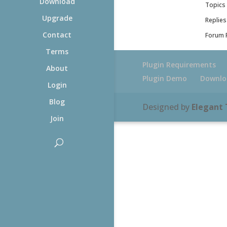
Download
Topics 
Upgrade
Replies
Contact
Forum R
Terms
Plugin Requirements
About
Plugin Demo
Downlo
Login
Blog
Designed by
Elegant
Join