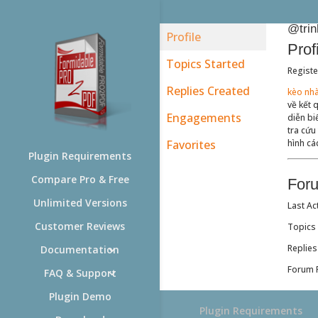
@tri
Profile
Prof
Topics Started
Registe
Replies Created
kèo nhà
về kết 
Engagements
diễn bi
tra cứu
Favorites
hình cá
Plugin Requirements
Compare Pro & Free
For
Unlimited Versions
Last Ac
Customer Reviews
Topics 
Replies
Documentation
Forum R
FAQ & Support
Plugin Demo
Plugin Requirements