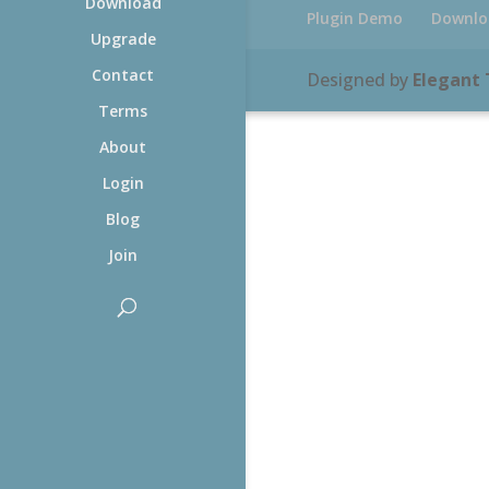
Download
Plugin Demo
Downlo
Upgrade
Contact
Designed by
Elegant
Terms
About
Login
Blog
Join