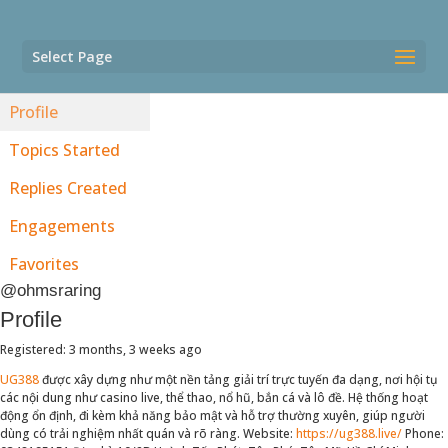
Select Page
Profile
Topics Started
Replies Created
Engagements
Favorites
@ohmsraring
Profile
Registered: 3 months, 3 weeks ago
UG388
được xây dựng như một nền tảng giải trí trực tuyến đa dạng, nơi hội tụ
các nội dung như casino live, thể thao, nổ hũ, bắn cá và lô đề. Hệ thống hoạt
động ổn định, đi kèm khả năng bảo mật và hỗ trợ thường xuyên, giúp người
dùng có trải nghiệm nhất quán và rõ ràng. Website:
https://ug388.live/
Phone: