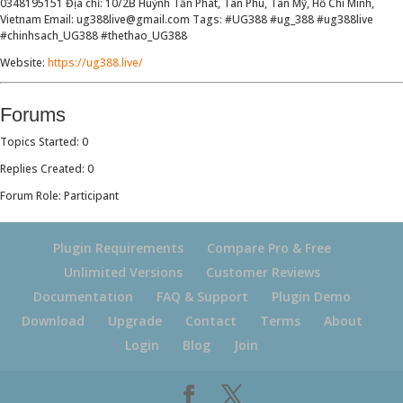
0348195151 Địa chỉ: 10/2B Huỳnh Tấn Phát, Tân Phú, Tân Mỹ, Hồ Chí Minh,
Vietnam Email: ug388live@gmail.com Tags: #UG388 #ug_388 #ug388live
#chinhsach_UG388 #thethao_UG388
Website:
https://ug388.live/
Forums
Topics Started: 0
Replies Created: 0
Forum Role: Participant
Plugin Requirements
Compare Pro & Free
Unlimited Versions
Customer Reviews
Documentation
FAQ & Support
Plugin Demo
Download
Upgrade
Contact
Terms
About
Login
Blog
Join