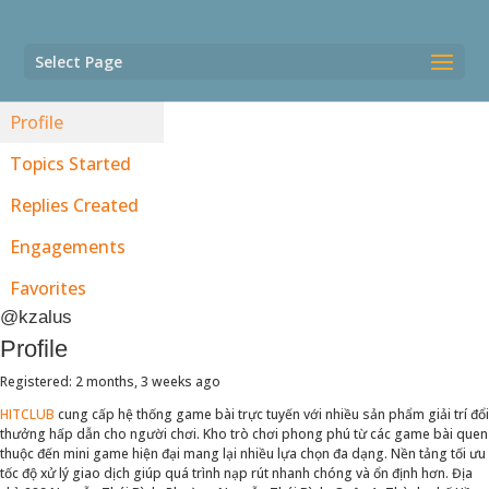
Select Page
Profile
Topics Started
Replies Created
Engagements
Favorites
@kzalus
Profile
Registered: 2 months, 3 weeks ago
HITCLUB
cung cấp hệ thống game bài trực tuyến với nhiều sản phẩm giải trí đổi
thưởng hấp dẫn cho người chơi. Kho trò chơi phong phú từ các game bài quen
thuộc đến mini game hiện đại mang lại nhiều lựa chọn đa dạng. Nền tảng tối ưu
tốc độ xử lý giao dịch giúp quá trình nạp rút nhanh chóng và ổn định hơn. Địa